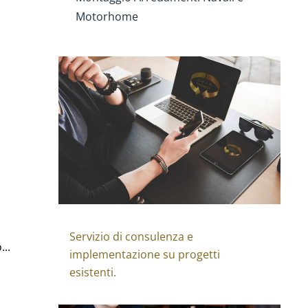
Motorhome
Servizio di consulenza e
...
implementazione su progetti
esistenti.