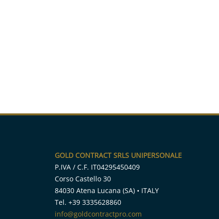
GOLD CONTRACT SRLS UNIPERSONALE
P.IVA / C.F. IT04295450409
Corso Castello 30
84030 Atena Lucana (SA) • ITALY
Tel. +39 3335628860
info@goldcontractpro.com